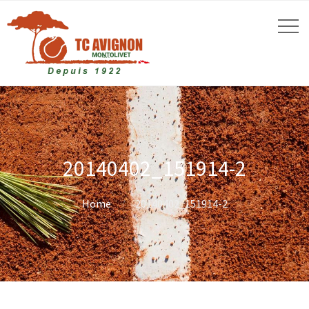
20140402_151914-2
Home
20140402_151914-2