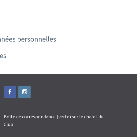
onnées personnelles
ues
Boîte de correspondance (verte) sur le chalet du
Club