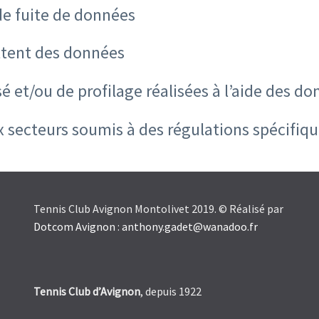
de fuite de données
ettent des données
 et/ou de profilage réalisées à l’aide des d
x secteurs soumis à des régulations spécifiq
Tennis Club Avignon Montolivet 2019. © Réalisé par
Dotcom Avignon
:
anthony.gadet@wanadoo.fr
Tennis Club d’Avignon
, depuis 1922