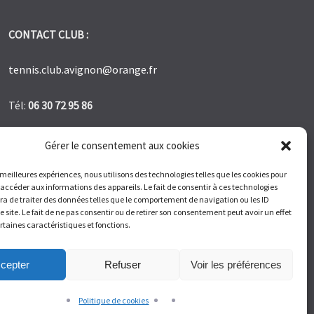
CONTACT CLUB :
tennis.club.avignon@orange.fr
Tél:
06 30 72 95 86
1 Bd des Frères Reboul 30400 Villeneuve les Avignon
Gérer le consentement aux cookies
s meilleures expériences, nous utilisons des technologies telles que les cookies pour
Du Lundi au Vendredi de 9h à 12h et de 14h à 17h –
 accéder aux informations des appareils. Le fait de consentir à ces technologies
Samedi de 9H à 11H
a de traiter des données telles que le comportement de navigation ou les ID
e site. Le fait de ne pas consentir ou de retirer son consentement peut avoir un effet
ertaines caractéristiques et fonctions.
cepter
Refuser
Voir les préférences
mes.
Politique de cookies