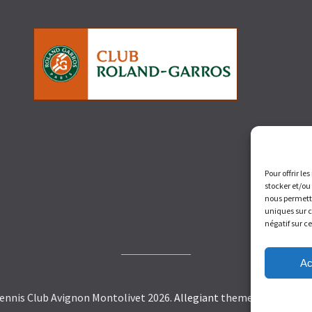
Pour offrir le
stocker et/ou
nous permettr
uniques sur c
négatif sur c
Ac
ennis Club Avignon Montolivet 2026.
Allegiant
theme by CPOThe