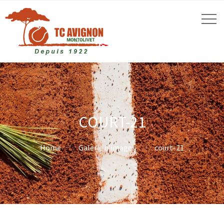
COURT-21
Home
Galerie d’images
court-21