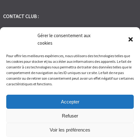
CONTACT CLUB :
tennis.club.avignon@orange.fr
Gérer le consentement aux
cookies
Tél:
06 30 72 95 86
Pour offrir les meilleures expériences, nous utilisons des technologies telles que
les cookies pour stocker et/ou accéder aux informations des appareils. Le fait de
1 Bd des Frères Reboul 30400 Villeneuve les Avignon
consentir à ces technologies nous permettra de traiter des données telles que le
comportement de navigation ou les ID uniques sur ce site. Le fait de ne pas
consentir ou de retirer son consentement peut avoir un effet négatif sur certaines
Du Lundi au Vendredi de 9h à 12h et de 14h à 17h – Samedi de 9H
caractéristiques et fonctions.
à 11H
Accepter
Refuser
Voir les préférences
© Tennis Club Avignon Montolivet 2026.
Allegiant
theme by