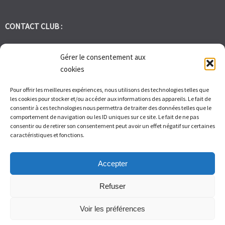
CONTACT CLUB :
tennis.club.avignon@orange.fr
Gérer le consentement aux
cookies
Tél:
06 30 72 95 86
Pour offrir les meilleures expériences, nous utilisons des technologies telles que
les cookies pour stocker et/ou accéder aux informations des appareils. Le fait de
1 Bd des Frères Reboul 30400 Villeneuve les Avignon
consentir à ces technologies nous permettra de traiter des données telles que le
comportement de navigation ou les ID uniques sur ce site. Le fait de ne pas
consentir ou de retirer son consentement peut avoir un effet négatif sur certaines
Du Lundi au Vendredi de 9h à 12h et de 14h à 17h – Samedi de 9H
caractéristiques et fonctions.
à 11H
Accepter
Refuser
Voir les préférences
© Tennis Club Avignon Montolivet 2026.
Allegiant
theme by