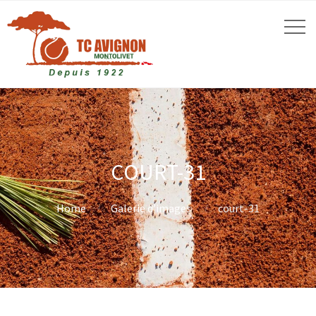
COURT-31
Home
Galerie d’images
court-31