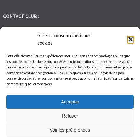
CONTACT CLUB :
tennis.club.avignon@orange.fr
Gérer le consentement aux
cookies
Tél:
06 30 72 95 86
Pour offrir les meilleures expériences, nous utilisons des technologies telles que
les cookies pour stocker et/ou accéder aux informations des appareils. Le fait de
1 Bd des Frères Reboul 30400 Villeneuve les Avignon
consentir à ces technologies nous permettra de traiter des données telles que le
comportement de navigation ou les ID uniques sur ce site. Le fait de ne pas
consentir ou de retirer son consentement peut avoir un effet négatif sur certaines
Du Lundi au Vendredi de 9h à 12h et de 14h à 17h – Samedi de 9H
caractéristiques et fonctions.
à 11H
Accepter
Refuser
Voir les préférences
© Tennis Club Avignon Montolivet 2026.
Allegiant
theme by