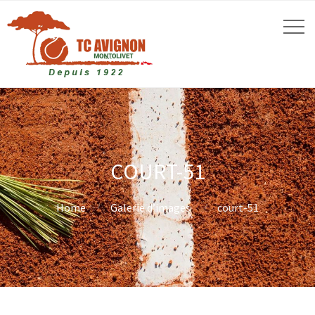
COURT-51
Home
Galerie d’images
court-51