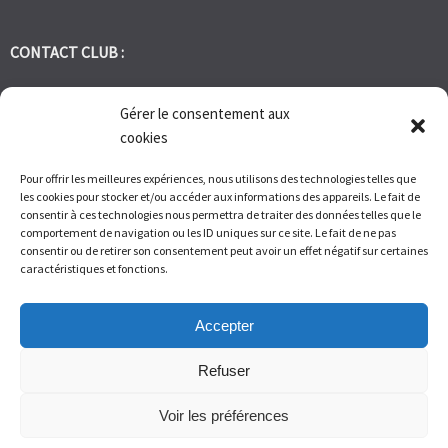
CONTACT CLUB :
tennis.club.avignon@orange.fr
Gérer le consentement aux
cookies
Tél:
06 30 72 95 86
Pour offrir les meilleures expériences, nous utilisons des technologies telles que
les cookies pour stocker et/ou accéder aux informations des appareils. Le fait de
1 Bd des Frères Reboul 30400 Villeneuve les Avignon
consentir à ces technologies nous permettra de traiter des données telles que le
comportement de navigation ou les ID uniques sur ce site. Le fait de ne pas
consentir ou de retirer son consentement peut avoir un effet négatif sur certaines
Du Lundi au Vendredi de 9h à 12h et de 14h à 17h – Samedi de 9H
caractéristiques et fonctions.
à 11H
Accepter
Refuser
Voir les préférences
© Tennis Club Avignon Montolivet 2026.
Allegiant
theme by