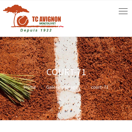
COURT-71
Home
Galerie d’images
court-71