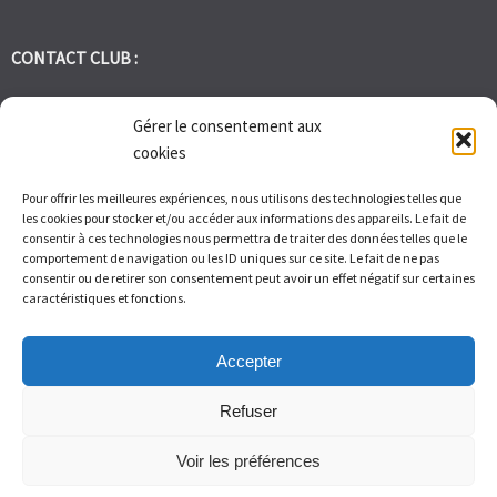
CONTACT CLUB :
tennis.club.avignon@orange.fr
Gérer le consentement aux
cookies
Tél:
06 30 72 95 86
Pour offrir les meilleures expériences, nous utilisons des technologies telles que
les cookies pour stocker et/ou accéder aux informations des appareils. Le fait de
1 Bd des Frères Reboul 30400 Villeneuve les Avignon
consentir à ces technologies nous permettra de traiter des données telles que le
comportement de navigation ou les ID uniques sur ce site. Le fait de ne pas
consentir ou de retirer son consentement peut avoir un effet négatif sur certaines
Du Lundi au Vendredi de 9h à 12h et de 14h à 17h – Samedi de 9H
caractéristiques et fonctions.
à 11H
Accepter
Refuser
Voir les préférences
© Tennis Club Avignon Montolivet 2026.
Allegiant
theme by