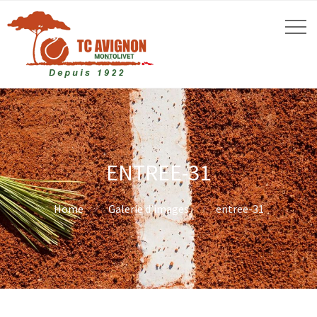
ENTREE-31
Home
Galerie d’images
entree-31