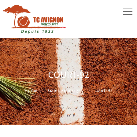
COURT-92
Home
Galerie d’images
court-92