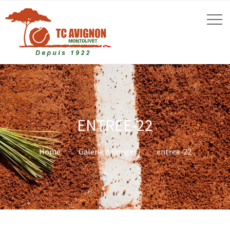
ENTREE-22
Home
Galerie d’images
entree-22