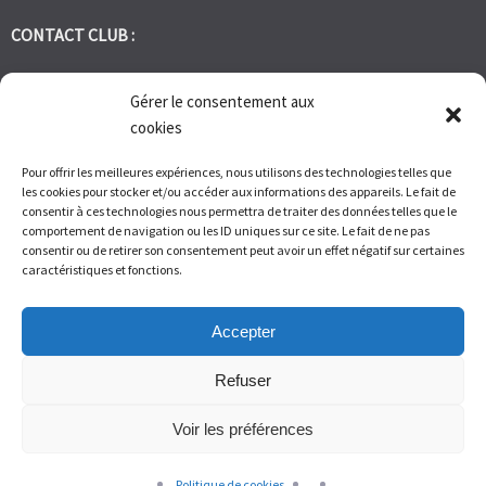
CONTACT CLUB :
tennis.club.avignon@orange.fr
Gérer le consentement aux
cookies
Tél:
06 30 72 95 86
Pour offrir les meilleures expériences, nous utilisons des technologies telles que
les cookies pour stocker et/ou accéder aux informations des appareils. Le fait de
1 Bd des Frères Reboul 30400 Villeneuve les Avignon
consentir à ces technologies nous permettra de traiter des données telles que le
comportement de navigation ou les ID uniques sur ce site. Le fait de ne pas
consentir ou de retirer son consentement peut avoir un effet négatif sur certaines
Du Lundi au Vendredi de 9h à 12h et de 14h à 17h – Samedi de 9H
caractéristiques et fonctions.
à 11H
Accepter
Refuser
Voir les préférences
© Tennis Club Avignon Montolivet 2026.
Allegiant
theme by
CPOThemes.
Politique de cookies