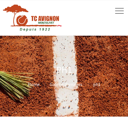
PH1
Home
Galerie d’images
ph1