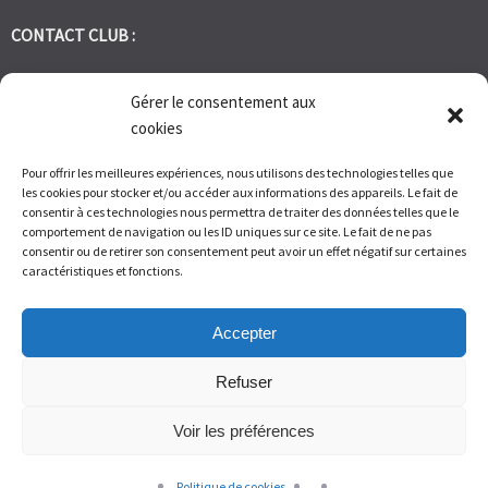
CONTACT CLUB :
tennis.club.avignon@orange.fr
Gérer le consentement aux
cookies
Tél:
06 30 72 95 86
Pour offrir les meilleures expériences, nous utilisons des technologies telles que
les cookies pour stocker et/ou accéder aux informations des appareils. Le fait de
1 Bd des Frères Reboul 30400 Villeneuve les Avignon
consentir à ces technologies nous permettra de traiter des données telles que le
comportement de navigation ou les ID uniques sur ce site. Le fait de ne pas
consentir ou de retirer son consentement peut avoir un effet négatif sur certaines
Du Lundi au Vendredi de 9h à 12h et de 14h à 17h – Samedi de 9H
caractéristiques et fonctions.
à 11H
Accepter
Refuser
Voir les préférences
© Tennis Club Avignon Montolivet 2026.
Allegiant
theme by
CPOThemes.
Politique de cookies