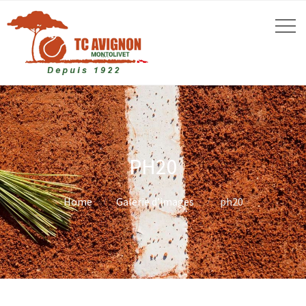
PH20
Home
Galerie d’images
ph20