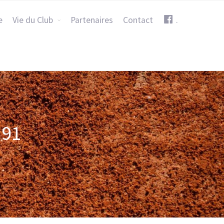
e
Vie du Club
Partenaires
Contact
.
391