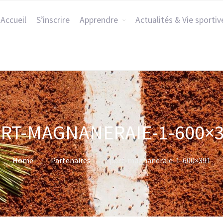
Accueil
S’inscrire
Apprendre
Actualités & Vie sportiv
RT-MAGNANERAIE-1-600×
Home
Partenaires
part-magnaneraie-1-600×391