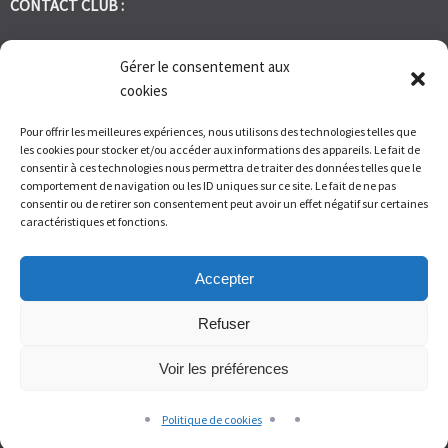
CONTACT CLUB :
tennis.club.avignon@orange.fr
Gérer le consentement aux
cookies
Tél:
06 30 72 95 86
Pour offrir les meilleures expériences, nous utilisons des technologies telles que
les cookies pour stocker et/ou accéder aux informations des appareils. Le fait de
1 Bd des Frères Reboul 30400 Villeneuve les Avignon
consentir à ces technologies nous permettra de traiter des données telles que le
comportement de navigation ou les ID uniques sur ce site. Le fait de ne pas
consentir ou de retirer son consentement peut avoir un effet négatif sur certaines
Du Lundi au Vendredi de 9h à 12h et de 14h à 17h – Samedi de 9H
caractéristiques et fonctions.
à 11H
Accepter
Refuser
Voir les préférences
© Tennis Club Avignon Montolivet 2026.
Allegiant
theme by
CPOThemes.
Politique de cookies