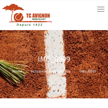
IMG_6909
Home
Actualités & vie sportive
IMG_6909