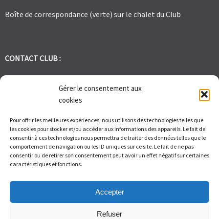
Boîte de correspondance (verte) sur le chalet du Club
CONTACT CLUB :
tennis.club.avignon@orange.fr
Gérer le consentement aux
cookies
Tél:
06 30 72 95 86
Pour offrir les meilleures expériences, nous utilisons des technologies telles que
les cookies pour stocker et/ou accéder aux informations des appareils. Le fait de
1 Bd des Frères Reboul 30400 Villeneuve les Avignon
consentir à ces technologies nous permettra de traiter des données telles que le
comportement de navigation ou les ID uniques sur ce site. Le fait de ne pas
consentir ou de retirer son consentement peut avoir un effet négatif sur certaines
Du Lundi au Vendredi de 9h à 12h et de 14h à 17h – Samedi de 9H
caractéristiques et fonctions.
à 11H
Accepter
Refuser