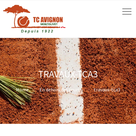
TRAVAUX-TCA3
Home
En dehors des courts
travaux-tca3