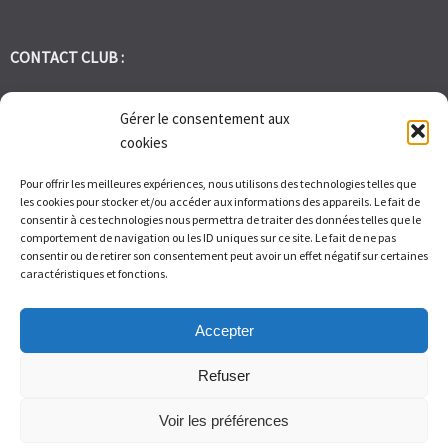
CONTACT CLUB :
tennis.club.avignon@orange.fr
Gérer le consentement aux
cookies
Tél:
06 30 72 95 86
Pour offrir les meilleures expériences, nous utilisons des technologies telles que
les cookies pour stocker et/ou accéder aux informations des appareils. Le fait de
1 Bd des Frères Reboul 30400 Villeneuve les Avignon
consentir à ces technologies nous permettra de traiter des données telles que le
comportement de navigation ou les ID uniques sur ce site. Le fait de ne pas
consentir ou de retirer son consentement peut avoir un effet négatif sur certaines
Du Lundi au Vendredi de 9h à 12h et de 14h à 17h – Samedi de 9H
caractéristiques et fonctions.
à 11H
Accepter
Refuser
Voir les préférences
© Tennis Club Avignon Montolivet 2026.
Allegiant
theme by