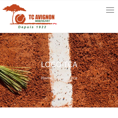
LOGO-TCA
Home
logo-tca