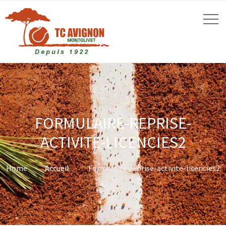
FORMULAIRE-REPRISE-
ACTIVITE-LICENCIES2
Home
Accueil
Formulaire-reprise-activite-licencies2