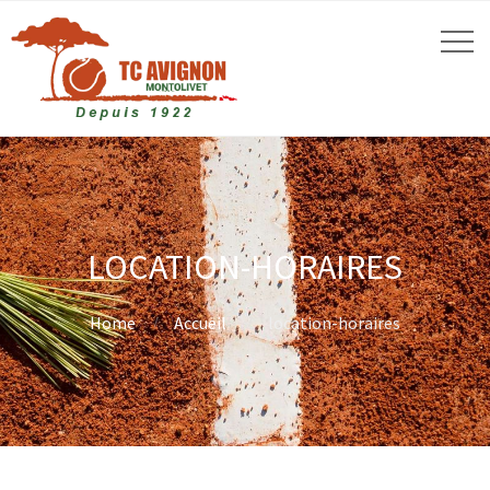
LOCATION-HORAIRES
Home
Accueil
location-horaires