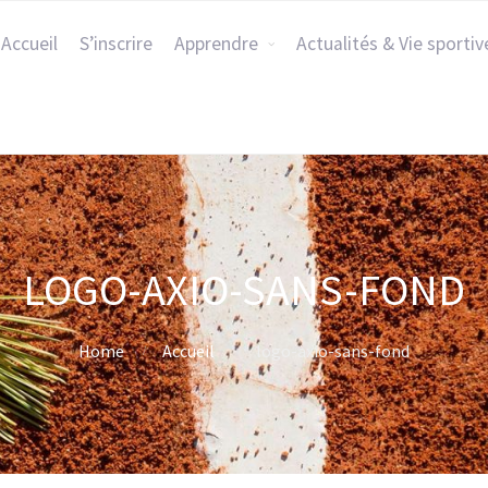
Accueil
S’inscrire
Apprendre
Actualités & Vie sportiv
LOGO-AXIO-SANS-FOND
Home
Accueil
logo-axio-sans-fond