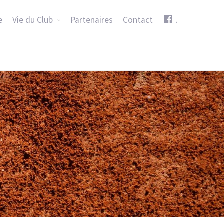
e
Vie du Club
Partenaires
Contact
.