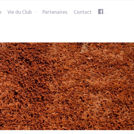
e
Vie du Club
Partenaires
Contact
.