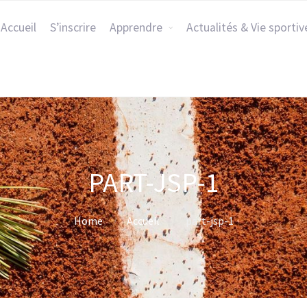
Accueil
S’inscrire
Apprendre
Actualités & Vie sportiv
PART-JSP-1
Home
Accueil
part-jsp-1