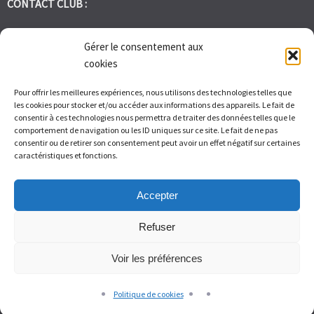
CONTACT CLUB :
tennis.club.avignon@orange.fr
Gérer le consentement aux
cookies
Tél:
06 30 72 95 86
Pour offrir les meilleures expériences, nous utilisons des technologies telles que
les cookies pour stocker et/ou accéder aux informations des appareils. Le fait de
1 Bd des Frères Reboul 30400 Villeneuve les Avignon
consentir à ces technologies nous permettra de traiter des données telles que le
comportement de navigation ou les ID uniques sur ce site. Le fait de ne pas
consentir ou de retirer son consentement peut avoir un effet négatif sur certaines
Du Lundi au Vendredi de 9h à 12h et de 14h à 17h – Samedi de 9H
caractéristiques et fonctions.
à 11H
Accepter
Refuser
Voir les préférences
© Tennis Club Avignon Montolivet 2026.
Allegiant
theme by
CPOThemes.
Politique de cookies