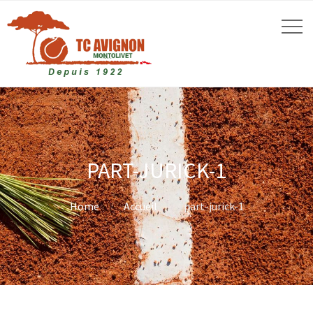
PART-JURICK-1
Home
Accueil
part-jurick-1