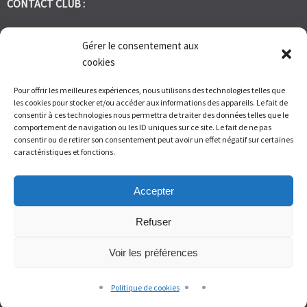
CONTACT CLUB :
tennis.club.avignon@orange.fr
Gérer le consentement aux
cookies
Tél:
06 30 72 95 86
Pour offrir les meilleures expériences, nous utilisons des technologies telles que
les cookies pour stocker et/ou accéder aux informations des appareils. Le fait de
1 Bd des Frères Reboul 30400 Villeneuve les Avignon
consentir à ces technologies nous permettra de traiter des données telles que le
comportement de navigation ou les ID uniques sur ce site. Le fait de ne pas
consentir ou de retirer son consentement peut avoir un effet négatif sur certaines
Du Lundi au Vendredi de 9h à 12h et de 14h à 17h – Samedi de 9H
caractéristiques et fonctions.
à 11H
Accepter
Refuser
Voir les préférences
© Tennis Club Avignon Montolivet 2026.
Allegiant
theme by
CPOThemes.
Politique de cookies