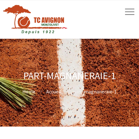
PART-MAGNANERAIE-1
Home
Accueil
part-magnaneraie-1