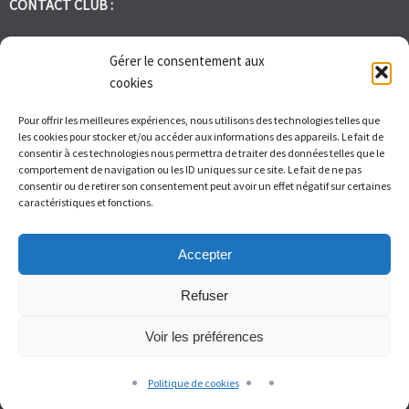
CONTACT CLUB :
tennis.club.avignon@orange.fr
Gérer le consentement aux
cookies
Tél:
06 30 72 95 86
Pour offrir les meilleures expériences, nous utilisons des technologies telles que
les cookies pour stocker et/ou accéder aux informations des appareils. Le fait de
1 Bd des Frères Reboul 30400 Villeneuve les Avignon
consentir à ces technologies nous permettra de traiter des données telles que le
comportement de navigation ou les ID uniques sur ce site. Le fait de ne pas
consentir ou de retirer son consentement peut avoir un effet négatif sur certaines
Du Lundi au Vendredi de 9h à 12h et de 14h à 17h – Samedi de 9H
caractéristiques et fonctions.
à 11H
Accepter
Refuser
Voir les préférences
© Tennis Club Avignon Montolivet 2026.
Allegiant
theme by
CPOThemes.
Politique de cookies