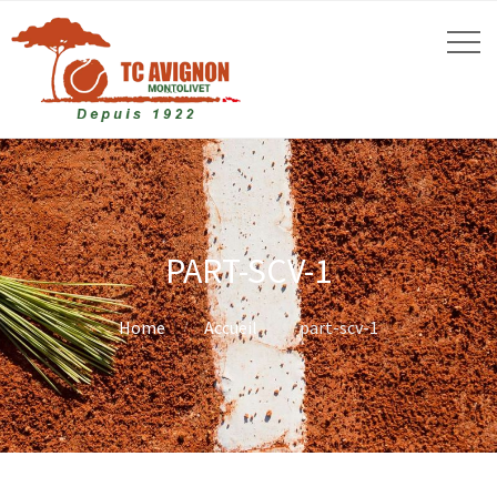
PART-SCV-1
Home
Accueil
part-scv-1