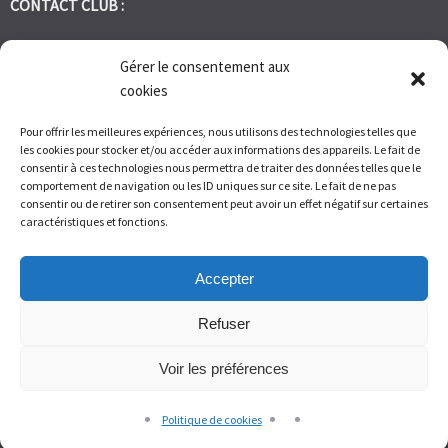
CONTACT CLUB :
tennis.club.avignon@orange.fr
Gérer le consentement aux
cookies
Tél:
06 30 72 95 86
Pour offrir les meilleures expériences, nous utilisons des technologies telles que
les cookies pour stocker et/ou accéder aux informations des appareils. Le fait de
1 Bd des Frères Reboul 30400 Villeneuve les Avignon
consentir à ces technologies nous permettra de traiter des données telles que le
comportement de navigation ou les ID uniques sur ce site. Le fait de ne pas
consentir ou de retirer son consentement peut avoir un effet négatif sur certaines
Du Lundi au Vendredi de 9h à 12h et de 14h à 17h – Samedi de 9H
caractéristiques et fonctions.
à 11H
Accepter
Refuser
Voir les préférences
© Tennis Club Avignon Montolivet 2026.
Allegiant
theme by
CPOThemes.
Politique de cookies