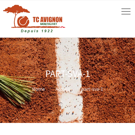
PART-SVA-1
Home
Accueil
part-sva-1