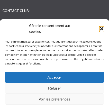
CONTACT CLUB :
tennis.club.avignon@orange.fr
Gérer le consentement aux
cookies
Tél:
06 30 72 95 86
Pour offrir les meilleures expériences, nous utilisons des technologies telles que
les cookies pour stocker et/ou accéder aux informations des appareils. Le fait de
1 Bd des Frères Reboul 30400 Villeneuve les Avignon
consentir à ces technologies nous permettra de traiter des données telles que le
comportement de navigation ou les ID uniques sur ce site. Le fait de ne pas
consentir ou de retirer son consentement peut avoir un effet négatif sur certaines
Du Lundi au Vendredi de 9h à 12h et de 14h à 17h – Samedi de 9H
caractéristiques et fonctions.
à 11H
Accepter
Refuser
Voir les préférences
© Tennis Club Avignon Montolivet 2026.
Allegiant
theme by
CPOThemes.