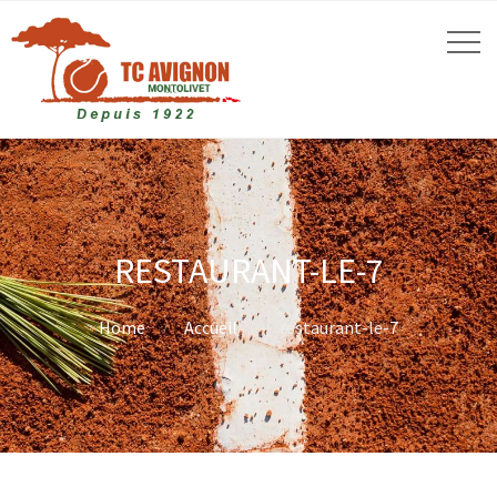
RESTAURANT-LE-7
Home
Accueil
restaurant-le-7