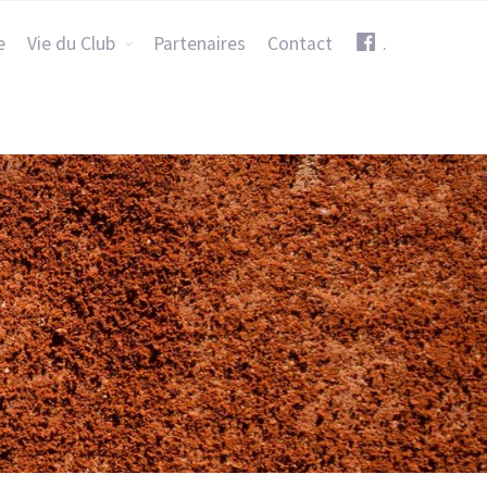
e
Vie du Club
Partenaires
Contact
.