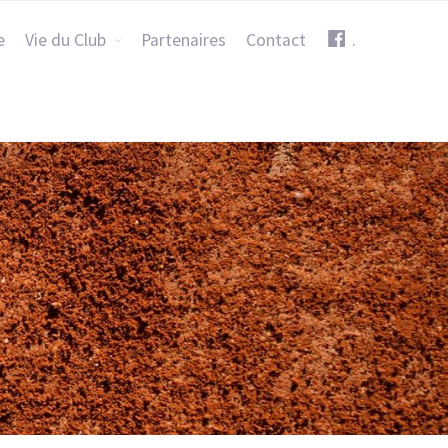
e
Vie du Club
Partenaires
Contact
.