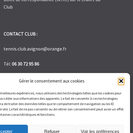
Club
CONTACT CLUB :
tennis.club.avignon@orange.fr
Tél:
06 30 72 95 86
1 Bd des Frères Reboul 30400 Villeneuve les Avignon
Gérer le consentement aux cookies
s meilleures expériences, nous utilisons des technologies telles que les cookies pour
Du Lundi au Vendredi de 9h à 12h et de 14h à 17h –
 accéder aux informations des appareils. Le fait de consentir à ces technologies
Samedi de 9H à 11H
a de traiter des données telles que le comportement de navigation ou les ID
e site. Le fait de ne pas consentir ou de retirer son consentement peut avoir un effet
ertaines caractéristiques et fonctions.
cepter
Refuser
Voir les préférences