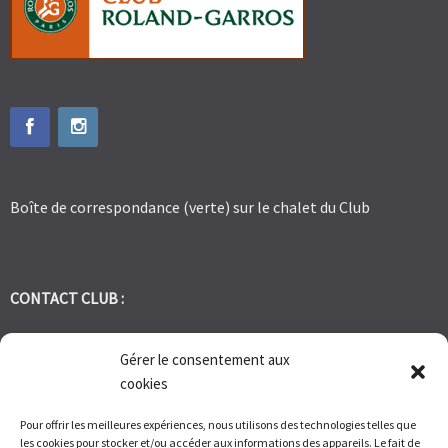
Boîte de correspondance (verte) sur le chalet du Club
CONTACT CLUB :
tennis.club.avignon@orange.fr
Gérer le consentement aux
cookies
Tél:
06 30 72 95 86
Pour offrir les meilleures expériences, nous utilisons des technologies telles que
les cookies pour stocker et/ou accéder aux informations des appareils. Le fait de