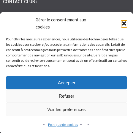
CONTACT CLUB :
tennis.club.avignon@orange.fr
Gérer le consentement aux
cookies
Tél:
06 30 72 95 86
Pour offrir les meilleures expériences, nous utilisons des technologies telles que
les cookies pour stocker et/ou accéder aux informations des appareils. Le fait de
1 Bd des Frères Reboul 30400 Villeneuve les Avignon
consentir à ces technologies nous permettra de traiter des données telles que le
comportement de navigation ou les ID uniques sur ce site. Le fait de ne pas
consentir ou de retirer son consentement peut avoir un effet négatif sur certaines
Du Lundi au Vendredi de 9h à 12h et de 14h à 17h – Samedi de 9H
caractéristiques et fonctions.
à 11H
Accepter
Refuser
Voir les préférences
© Tennis Club Avignon Montolivet 2026.
Allegiant
theme by
CPOThemes.
Politique de cookies