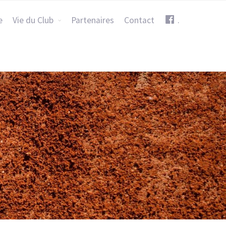
e
Vie du Club
Partenaires
Contact
.