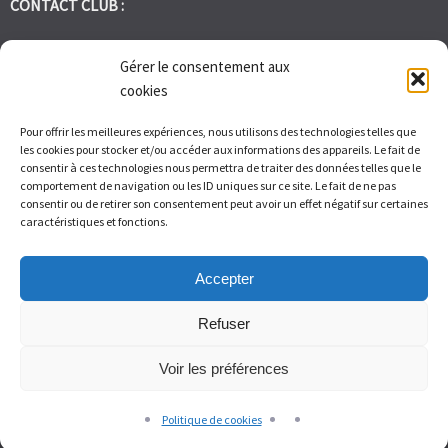
CONTACT CLUB :
tennis.club.avignon@orange.fr
Gérer le consentement aux
cookies
Tél:
06 30 72 95 86
Pour offrir les meilleures expériences, nous utilisons des technologies telles que
les cookies pour stocker et/ou accéder aux informations des appareils. Le fait de
1 Bd des Frères Reboul 30400 Villeneuve les Avignon
consentir à ces technologies nous permettra de traiter des données telles que le
comportement de navigation ou les ID uniques sur ce site. Le fait de ne pas
consentir ou de retirer son consentement peut avoir un effet négatif sur certaines
Du Lundi au Vendredi de 9h à 12h et de 14h à 17h – Samedi de 9H
caractéristiques et fonctions.
à 11H
Accepter
Refuser
Voir les préférences
© Tennis Club Avignon Montolivet 2026.
Allegiant
theme by
CPOThemes.
Politique de cookies