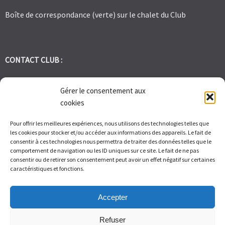
Boîte de correspondance (verte) sur le chalet du Club
CONTACT CLUB :
tennis.club.avignon@orange.fr
Gérer le consentement aux
cookies
Tél:
06 30 72 95 86
Pour offrir les meilleures expériences, nous utilisons des technologies telles que
les cookies pour stocker et/ou accéder aux informations des appareils. Le fait de
1 Bd des Frères Reboul 30400 Villeneuve les Avignon
consentir à ces technologies nous permettra de traiter des données telles que le
comportement de navigation ou les ID uniques sur ce site. Le fait de ne pas
consentir ou de retirer son consentement peut avoir un effet négatif sur certaines
Du Lundi au Vendredi de 9h à 12h et de 14h à 17h – Samedi de 9H
caractéristiques et fonctions.
à 11H
Accepter
Refuser