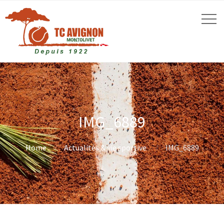
IMG_6889
Home
Actualités & vie sportive
IMG_6889