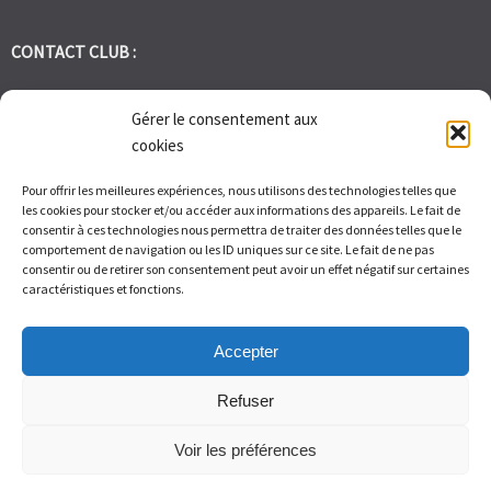
CONTACT CLUB :
tennis.club.avignon@orange.fr
Gérer le consentement aux
cookies
Tél:
06 30 72 95 86
Pour offrir les meilleures expériences, nous utilisons des technologies telles que
les cookies pour stocker et/ou accéder aux informations des appareils. Le fait de
1 Bd des Frères Reboul 30400 Villeneuve les Avignon
consentir à ces technologies nous permettra de traiter des données telles que le
comportement de navigation ou les ID uniques sur ce site. Le fait de ne pas
consentir ou de retirer son consentement peut avoir un effet négatif sur certaines
Du Lundi au Vendredi de 9h à 12h et de 14h à 17h – Samedi de 9H
caractéristiques et fonctions.
à 11H
Accepter
Refuser
Voir les préférences
© Tennis Club Avignon Montolivet 2026.
Allegiant
theme by