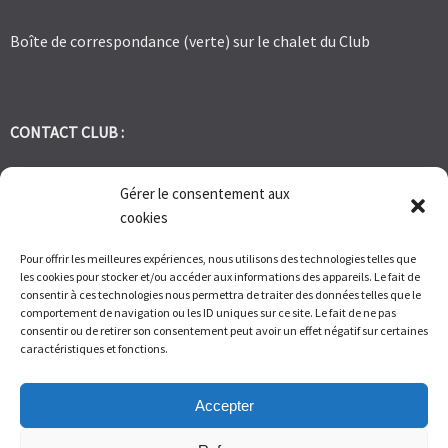
Boîte de correspondance (verte) sur le chalet du Club
CONTACT CLUB :
tennis.club.avignon@orange.fr
Gérer le consentement aux
cookies
Tél:
06 30 72 95 86
Pour offrir les meilleures expériences, nous utilisons des technologies telles que
les cookies pour stocker et/ou accéder aux informations des appareils. Le fait de
1 Bd des Frères Reboul 30400 Villeneuve les Avignon
consentir à ces technologies nous permettra de traiter des données telles que le
comportement de navigation ou les ID uniques sur ce site. Le fait de ne pas
consentir ou de retirer son consentement peut avoir un effet négatif sur certaines
Du Lundi au Vendredi de 9h à 12h et de 14h à 17h – Samedi de 9H
caractéristiques et fonctions.
à 11H
Accepter