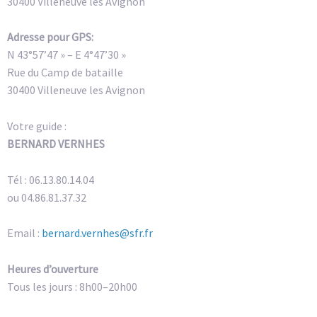
30400 Villeneuve les Avignon
Adresse pour GPS:
N 43°57’47 » – E 4°47’30 »
Rue du Camp de bataille
30400 Villeneuve les Avignon
Votre guide :
BERNARD VERNHES
Tél : 06.13.80.14.04
ou 04.86.81.37.32
Email :
bernard.vernhes@sfr.fr
Heures d’ouverture
Tous les jours : 8h00–20h00