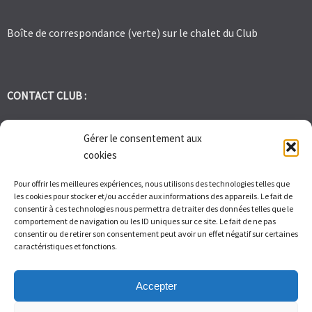
Boîte de correspondance (verte) sur le chalet du Club
CONTACT CLUB :
tennis.club.avignon@orange.fr
Gérer le consentement aux
cookies
Tél:
06 30 72 95 86
Pour offrir les meilleures expériences, nous utilisons des technologies telles que
les cookies pour stocker et/ou accéder aux informations des appareils. Le fait de
1 Bd des Frères Reboul 30400 Villeneuve les Avignon
consentir à ces technologies nous permettra de traiter des données telles que le
comportement de navigation ou les ID uniques sur ce site. Le fait de ne pas
consentir ou de retirer son consentement peut avoir un effet négatif sur certaines
Du Lundi au Vendredi de 9h à 12h et de 14h à 17h – Samedi de 9H
caractéristiques et fonctions.
à 11H
Accepter