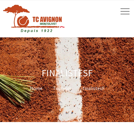
FINALISTESF
Home
Tournois
finalistesF