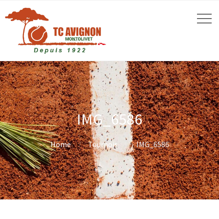
IMG_6586
Home
Tournois
IMG_6586