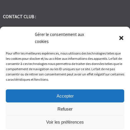
CONTACT CLUB :
tennis.club.avignon@orange.fr
Gérer le consentement aux
cookies
Tél:
06 30 72 95 86
Pour offrir les meilleures expériences, nous utilisons des technologies telles que
les cookies pour stocker et/ou accéder aux informations des appareils. Le fait de
1 Bd des Frères Reboul 30400 Villeneuve les Avignon
consentir à ces technologies nous permettra de traiter des données telles que le
comportement de navigation ou les ID uniques sur ce site. Le fait de ne pas
consentir ou de retirer son consentement peut avoir un effet négatif sur certaines
Du Lundi au Vendredi de 9h à 12h et de 14h à 17h – Samedi de 9H
caractéristiques et fonctions.
à 11H
Accepter
Refuser
Voir les préférences
© Tennis Club Avignon Montolivet 2026.
Allegiant
theme by