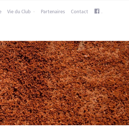
e
Vie du Club
Partenaires
Contact
.